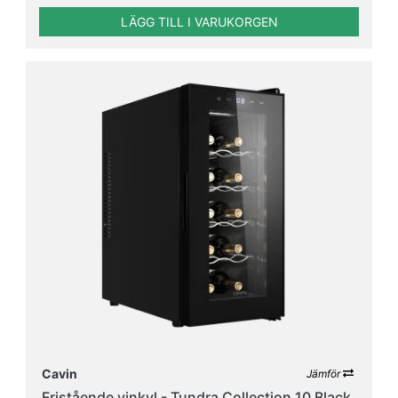
LÄGG TILL I VARUKORGEN
Cavin
Jämför
Fristående vinkyl - Tundra Collection 10 Black