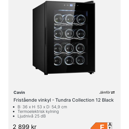
68
14.5
cm
cm
Höjd
(cm)
640
2
cm
cm
Max.
höjd
(cm)
Cavin
Jämför
Fristående vinkyl - Tundra Collection 12 Black
190
41
B: 36 x H: 53 x D: 54,9 cm
cm
cm
Termoelektrisk kylning
Ljudnivå 25 dB
Djup
(cm)
A
F
2 899 kr