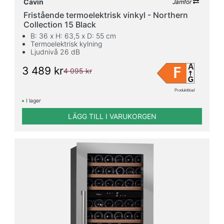
Cavin
Jämför
Fristående termoelektrisk vinkyl - Northern
Collection 15 Black
B: 36 x H: 63,5 x D: 55 cm
Termoelektrisk kylning
Ljudnivå 26 dB
A
F
3 489 kr
4 095 kr
G
Produktblad
I lager
LÄGG TILL I VARUKORGEN