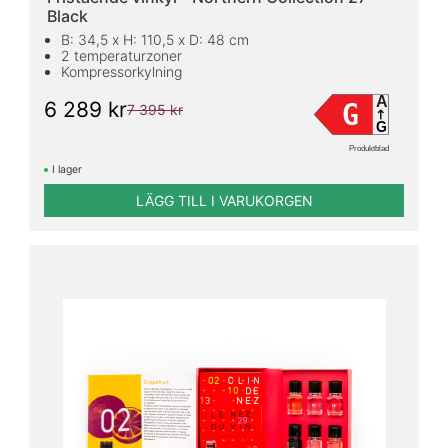
Black
B: 34,5 x H: 110,5 x D: 48 cm
2 temperaturzoner
Kompressorkylning
A
6 289 kr
G
7 395 kr
G
Produktblad
I lager
LÄGG TILL I VARUKORGEN