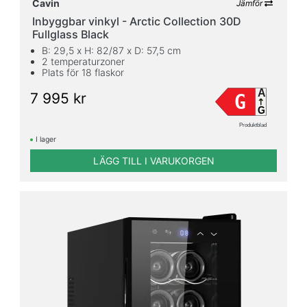
Cavin
Jämför
Inbyggbar vinkyl - Arctic Collection 30D
Fullglass Black
B: 29,5 x H: 82/87 x D: 57,5 cm
2 temperaturzoner
Plats för 18 flaskor
A
7 995 kr
G
G
Produktblad
I lager
LÄGG TILL I VARUKORGEN