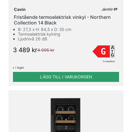
Dörrtyp
Cavin
Jämför
Solid
Fristående termoelektrisk vinkyl - Northern
dörr
Collection 14 Black
2
B: 27,3 x H: 84,5 x D: 55 cm
Termoelektrisk kylning
Glasdörr
Ljudnivå 26 dB
48
A
3 489 kr
G
4 095 kr
Lås
G
Produktblad
Ja
I lager
3
LÄGG TILL I VARUKORGEN
Nej
20
Ljudnivå
(dB)