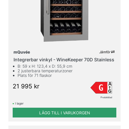
mQuvée
Jämför
Integrerbar vinkyl - WineKeeper 70D Stainless
B: 59 x H: 123,4 x D: 55,9 cm
2 justerbara temperaturzoner
Plats för 71 flaskor
A
21 995 kr
G
G
Produktblad
I lager
LÄGG TILL I VARUKORGEN