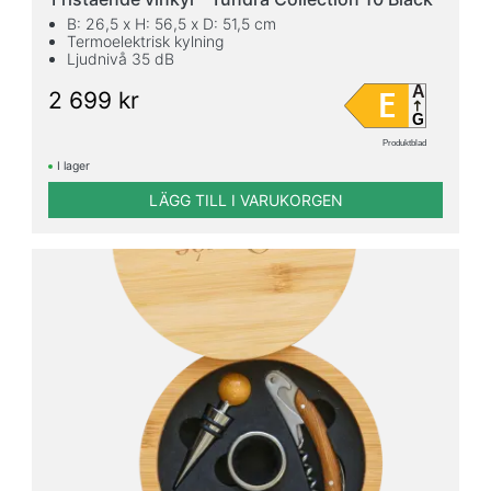
B: 26,5 x H: 56,5 x D: 51,5 cm
Termoelektrisk kylning
Ljudnivå 35 dB
A
E
2 699 kr
G
Produktblad
I lager
LÄGG TILL I VARUKORGEN