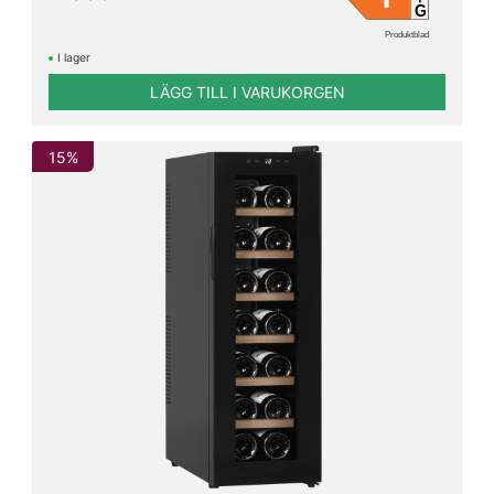
G
Produktblad
I lager
72
44
LÄGG TILL I VARUKORGEN
cm
cm
Hyllor
15%
Plast
1
Trä med
stålfront
2
Trä
45
Stål
3
Metall
3
Metall
med
stålfront
2
Glas
2