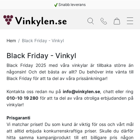
Snabb leverans
Filtrera
Close
×
PRIS
(SEK)
Hem
Black Friday - Vinkyl
Black Friday - Vinkyl
41,895
145
Black Friday 2025 med våra vinkylar är tillbaka större än
SEK
SEK
någonsin! Och det bästa av allt? Du behöver inte vänta till
Black Friday för att ta del av våra prissänkningar!
Antal
Bordeaux-
Kontakta oss redan nu på
info@vinkylen.se
, chatt eller ring
flaskor
010-10 19 280
för att ta del av våra otroliga erbjudanden på
vinkylar!
Prisgaranti
273
6
Vi matchar priset! Du som kund är viktig för oss och vårt mål
att alltid erbjuda konkurrenskraftiga priser. Skulle du därför
Färg
hitta samma kampanjprodukt till ett billigare pris någon