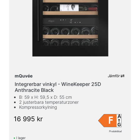
mQuvée
Jämför
Integrerbar vinkyl - WineKeeper 25D
Anthracite Black
B: 59 x H: 59,5 x D: 55 cm
2 justerbara temperaturzoner
Kompressorkylning
A
F
16 995 kr
G
Produktblad
I lager