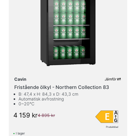
Cavin
Jämför
Fristående ölkyl - Northern Collection 83
B: 47,4 x H: 84,3 x D: 43,3 cm
Automatisk avfrostning
0~20℃
A
E
4 159 kr
4 895 kr
G
Produktblad
I lager