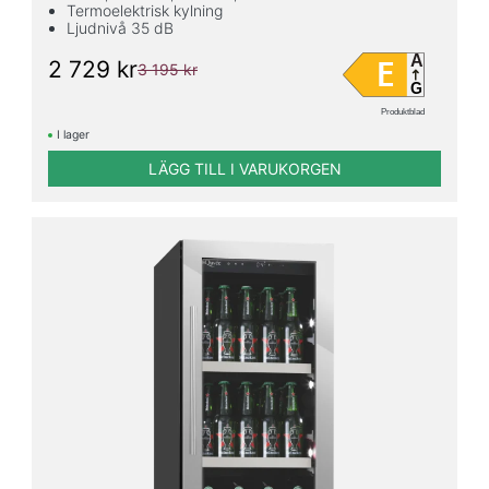
Termoelektrisk kylning
Ljudnivå 35 dB
A
E
2 729 kr
3 195 kr
G
Produktblad
I lager
LÄGG TILL I VARUKORGEN