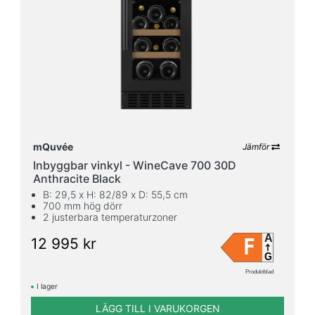
41
25
dB
dB
Kylsystem
Kompressor
45
Termoelektrisk
6
Produkttyp
mQuvée
Jämför
Inbyggbar vinkyl
Inbyggbar vinkyl - WineCave 700 30D
26
Anthracite Black
Integrerbar vinkyl
B: 29,5 x H: 82/89 x D: 55,5 cm
700 mm hög dörr
6
2 justerbara temperaturzoner
Vinlagringsskåp
2
A
F
12 995 kr
Multifunktionsskåp
G
1
Produktblad
Fristående vinkyl
I lager
16
Kylskåp
1
LÄGG TILL I VARUKORGEN