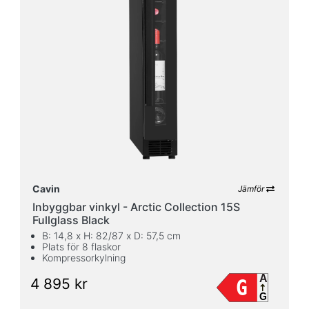
Cavin
Jämför
Inbyggbar vinkyl - Arctic Collection 15S
Fullglass Black
B: 14,8 x H: 82/87 x D: 57,5 cm
Plats för 8 flaskor
Kompressorkylning
A
4 895 kr
G
G