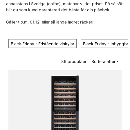
annanstans i Sverige (online), matchar vi det priset. På så sätt
Rostfri
blir du som kund garanterad det bästa för din plånbok!
13
Gäller t.o.m. 01.12. eller så länge lagret räcker!
Svart
38
Energiklass
Black Friday - Fristående vinkylar
Black Friday - Inbyggbar
F
21
86 produkter
Sortera efter
G
26
E
4
B
1
C
6
Push