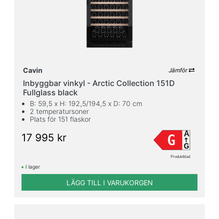
Pull
Ja
2
Nej
48
Cavin
Jämför
Temperaturzoner
Inbyggbar vinkyl - Arctic Collection 151D
Fullglass black
B: 59,5 x H: 192,5/194,5 x D: 70 cm
1
2 temperatursoner
17
Plats för 151 flaskor
2
A
17 995 kr
G
32
G
3
Produktblad
1
I lager
Bredd
LÄGG TILL I VARUKORGEN
(cm)