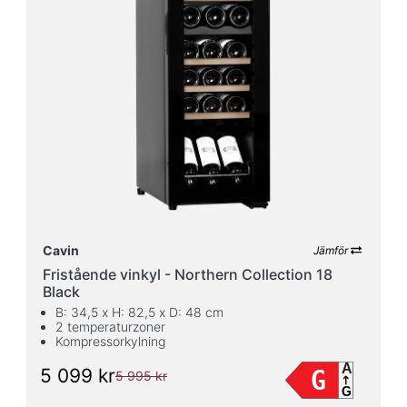
Cavin
Jämför
Fristående vinkyl - Northern Collection 18
Black
B: 34,5 x H: 82,5 x D: 48 cm
2 temperaturzoner
Kompressorkylning
A
5 099 kr
G
5 995 kr
G