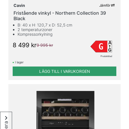
Cavin
Jämför
Fristående vinkyl - Northern Collection 39
Black
B: 40 x H: 120,7 x D: 52,5 cm
2 temperaturzoner
Kompressorkylning
A
8 499 kr
G
9 995 kr
G
Produktblad
I lager
LÄGG TILL I VARUKORGEN