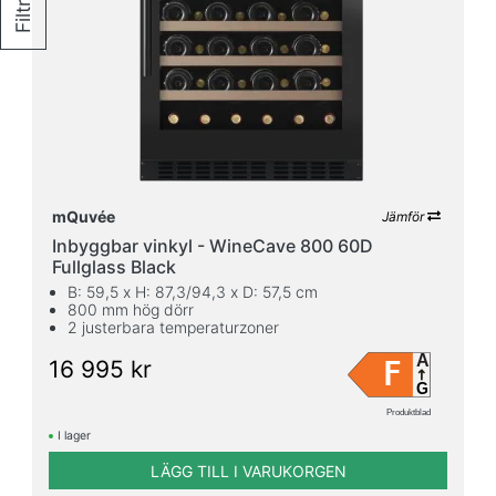
Filtrera
mQuvée
Jämför
Inbyggbar vinkyl - WineCave 800 60D
Fullglass Black
B: 59,5 x H: 87,3/94,3 x D: 57,5 cm
800 mm hög dörr
2 justerbara temperaturzoner
A
F
16 995 kr
G
Produktblad
I lager
LÄGG TILL I VARUKORGEN