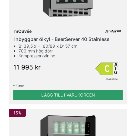
mQuvée
Jämför
Inbyggbar ölkyl - BeerServer 40 Stainless
B: 39,5 x H: 80/89 x D: 57 cm
700 mm hög dörr
Kompressorkylning
A
11 995 kr
C
G
Produktblad
I lager
LÄGG TILL I VARUKORGEN
15%