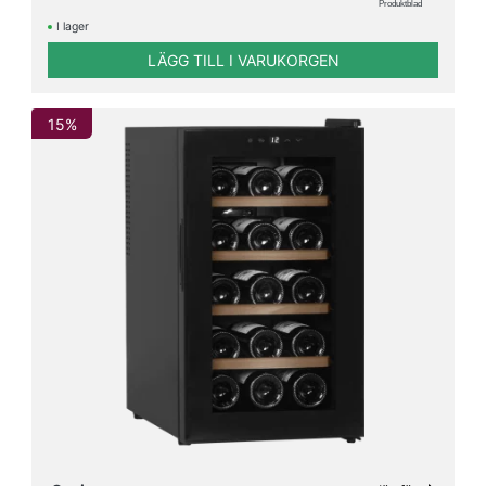
Produktblad
I lager
LÄGG TILL I VARUKORGEN
15%