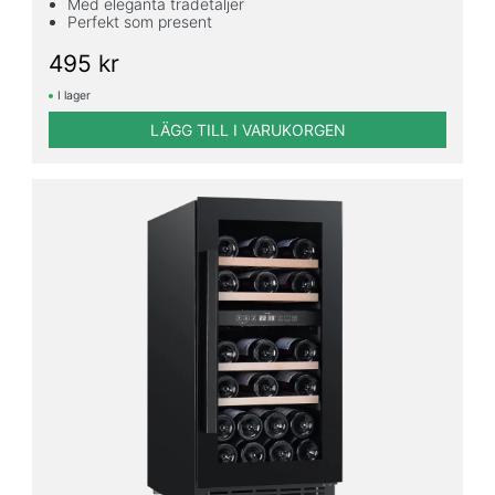
Med eleganta trädetaljer
Perfekt som present
495 kr
I lager
LÄGG TILL I VARUKORGEN