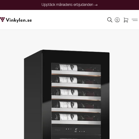
Upptäck månadens erbjudanden →