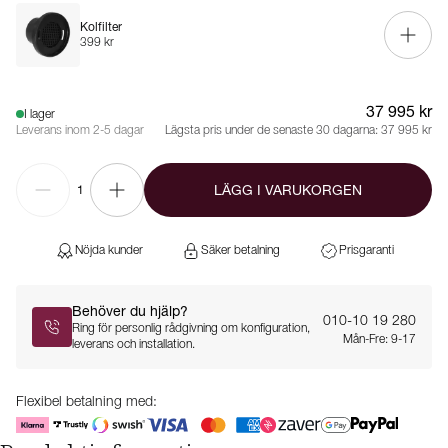
Kolfilter
399 kr
37 995 kr
I lager
Leverans inom 2-5 dagar
Lägsta pris under de senaste 30 dagarna:
37 995 kr
LÄGG I VARUKORGEN
1
Nöjda kunder
Säker betalning
Prisgaranti
Behöver du hjälp?
010-10 19 280
Ring för personlig rådgivning om konfiguration,
Mån-Fre: 9-17
leverans och installation.
Flexibel betalning med: