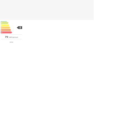
oduktens fördelar
Snygg sömlös design utan skarvar
UV-skyddad glasdörr mot skadligt ljus
Plats för alla typer av flaskor (bl.a. mousserande vin)
Låsbar dörr
Stort utrymme för vitt vin (nästan 50/50 med rött)
Två justerbara temperaturzoner
Styrs med äkta knappar
skrivning
an hittar du all information om funktioner, innehåll, mått, vikt och ö