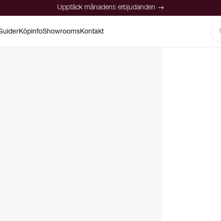
Upptäck månadens erbjudanden →
Guider
Köpinfo
Showrooms
Kontakt