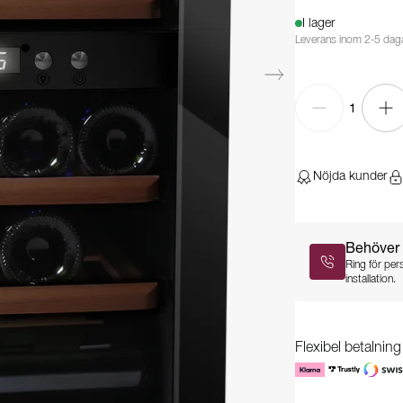
I lager
Leverans inom 2-5 dag
1
Nöjda kunder
Behöver 
Ring för per
installation.
Flexibel betalnin