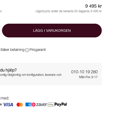
9 495 kr
ar
Lägsta pris under de senaste 30 dagarna:
9 495 kr
LÄGG I VARUKORGEN
Säker betalning
Prisgaranti
du hjälp?
010-10 19 280
sonlig rådgivning om konfiguration, leverans och
Mån-Fre: 9-17
g med: