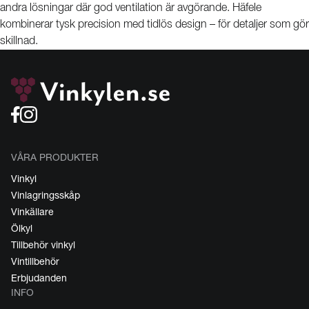
andra lösningar där god ventilation är avgörande. Häfele
kombinerar tysk precision med tidlös design – för detaljer som gör
skillnad.
VÅRA PRODUKTER
Vinkyl
Vinlagringsskåp
Vinkällare
Ölkyl
Tillbehör vinkyl
Vintillbehör
Erbjudanden
INFO