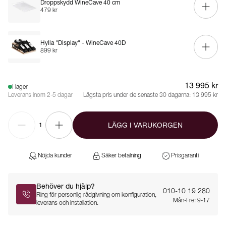
Droppskydd WineCave 40 cm
479 kr
Hylla "Display" - WineCave 40D
899 kr
13 995 kr
I lager
Leverans inom 2-5 dagar
Lägsta pris under de senaste 30 dagarna:
13 995 kr
LÄGG I VARUKORGEN
1
Nöjda kunder
Säker betalning
Prisgaranti
Behöver du hjälp?
010-10 19 280
Ring för personlig rådgivning om konfiguration,
Mån-Fre: 9-17
leverans och installation.