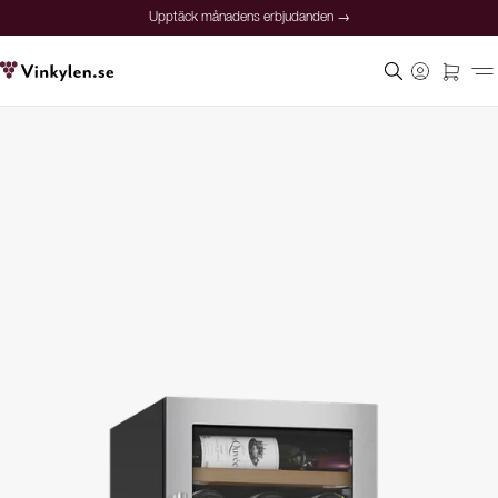
Upptäck månadens erbjudanden →