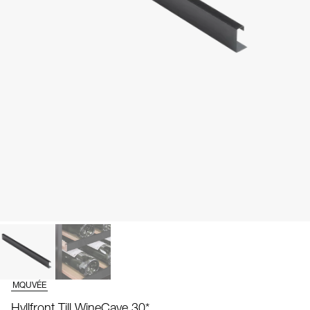
MQUVÉE
Hyllfront Till WineCave 30*