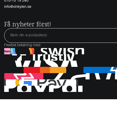
010-10 19 280
info@vinkylen.se
Få nyheter först!
Flexibel betalning med: