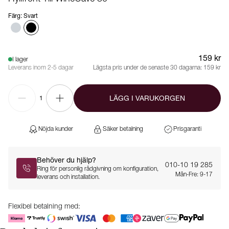
Färg
:
Svart
159 kr
I lager
Leverans inom 2-5 dagar
Lägsta pris under de senaste 30 dagarna:
159 kr
LÄGG I VARUKORGEN
1
Nöjda kunder
Säker betalning
Prisgaranti
Behöver du hjälp?
010-10 19 285
Ring för personlig rådgivning om konfiguration,
Mån-Fre: 9-17
leverans och installation.
Flexibel betalning med: