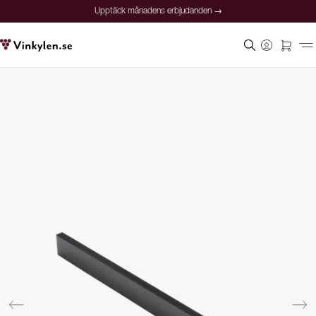
Upptäck månadens erbjudanden →