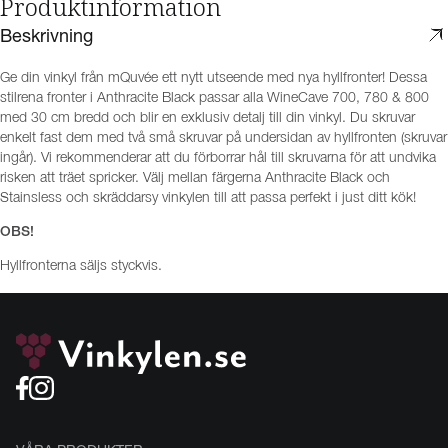
Produktinformation
Beskrivning
Ge din vinkyl från mQuvée ett nytt utseende med nya hyllfronter! Dessa
stilrena fronter i Anthracite Black passar alla WineCave 700, 780 & 800
med 30 cm bredd och blir en exklusiv detalj till din vinkyl. Du skruvar
enkelt fast dem med två små skruvar på undersidan av hyllfronten (skruvar
ingår). Vi rekommenderar att du förborrar hål till skruvarna för att undvika
risken att träet spricker. Välj mellan färgerna Anthracite Black och
Stainsless och skräddarsy vinkylen till att passa perfekt i just ditt kök!
OBS!
Hyllfronterna säljs styckvis.