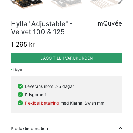
Previous
Next
Hylla "Adjustable" -
mQuvée
Velvet 100 & 125
1 295 kr
LÄGG TILL I VARUKORGEN
I lager
Leverans inom 2-5 dagar
Prisgaranti
Flexibel betalning
med Klarna, Swish mm.
Produktinformation