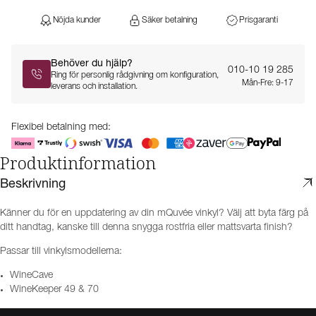
Nöjda kunder
Säker betalning
Prisgaranti
Behöver du hjälp?
010-10 19 285
Ring för personlig rådgivning om konfiguration,
Mån-Fre: 9-17
leverans och installation.
Flexibel betalning med:
Produktinformation
Beskrivning
Känner du för en uppdatering av din mQuvée vinkyl? Välj att byta färg på
ditt handtag, kanske till denna snygga rostfria eller mattsvarta finish?
Passar till vinkylsmodellerna:
WineCave
WineKeeper 49 & 70