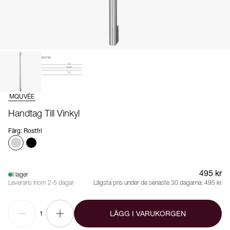
MQUVÉE
Handtag Till Vinkyl
Färg
:
Rostfri
495 kr
I lager
Leverans inom 2-5 dagar
Lägsta pris under de senaste 30 dagarna:
495 kr
LÄGG I VARUKORGEN
1