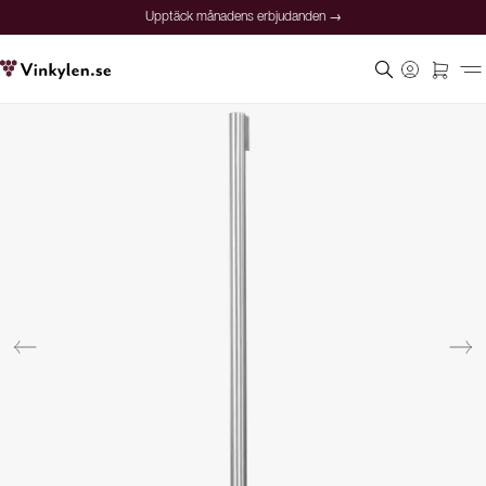
Upptäck månadens erbjudanden →