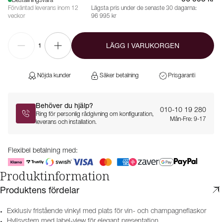
Beställningsvara
Förväntad leverans inom 12
Lägsta pris under de senaste 30 dagarna:
veckor
96 995 kr
LÄGG I VARUKORGEN
1
Nöjda kunder
Säker betalning
Prisgaranti
Behöver du hjälp?
010-10 19 280
Ring för personlig rådgivning om konfiguration,
Mån-Fre: 9-17
leverans och installation.
Flexibel betalning med:
Produktinformation
Produktens fördelar
Exklusiv fristående vinkyl med plats för vin- och champagneflaskor
Hyllsystem med label-view för elegant presentation