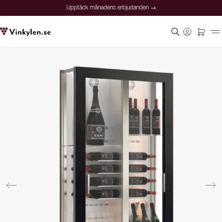
Upptäck månadens erbjudanden →