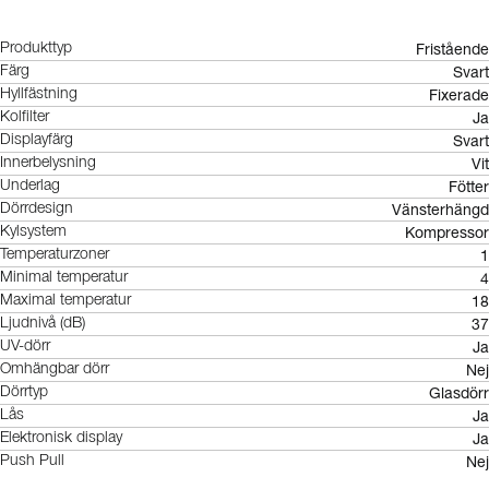
Fristående
Produkttyp
Svart
Färg
Fixerade
Hyllfästning
Ja
Kolfilter
Svart
Displayfärg
Vit
Innerbelysning
Fötter
Underlag
Vänsterhängd
Dörrdesign
Kompressor
Kylsystem
1
Temperaturzoner
4
Minimal temperatur
18
Maximal temperatur
37
Ljudnivå (dB)
Ja
UV-dörr
Nej
Omhängbar dörr
Glasdörr
Dörrtyp
Ja
Lås
Ja
Elektronisk display
Nej
Push Pull