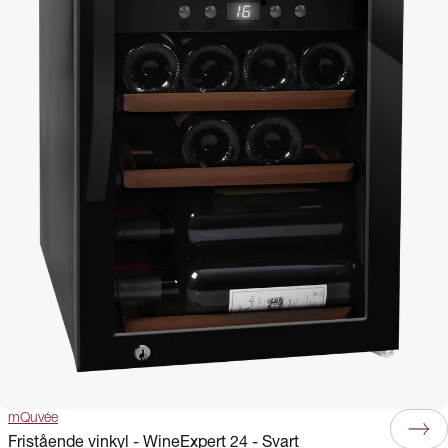
mQuvée
Fristående vinkyl - WineExpert 24 - Svart