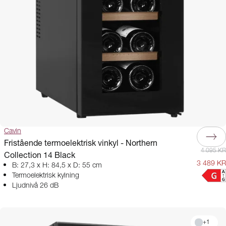
Cavin
Fristående termoelektrisk vinkyl - Northern
4 095 KR
Collection 14 Black
3 489 KR
B: 27,3 x H: 84,5 x D: 55 cm
Termoelektrisk kylning
Ljudnivå 26 dB
+
1