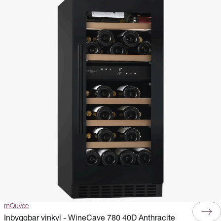
mQuvée
Inbyggbar vinkyl - WineCave 780 40D Anthracite