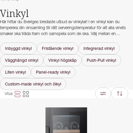
Vinkyl
Här hittar du Sveriges bredaste utbud av vinkylar! I en vinkyl kan du
temperera din vinsamling till rätt serveringstemperatur för att alla vinets
smaker ska träda fram och samspela som de ska. Välj mellan en
fristående vinkyl
, en
inbyggbar vinkyl
eller en
integrerad vinkyl
. Vill du
hellre lagra ditt vin under längre tid? Då är ett
vinlagringsskåp
rätt för dig!
Inbyggd vinkyl
Fristående vinkyl
Integrerad vinkyl
I vår
köpguide
hittar du mer information om för- och nackdelar med varje
Vägghängd vinkyl
Vinkyl högskåp
Push-Pull vinkyl
typ av vinkyl. Har du fler frågor eller vill ha hjälp med att hitta rätt produkt
för dina behov? Vår
kundtjänst
hjälper gärna till.
Liten vinkyl
Panel-ready vinkyl
Custom-made vinkyl och ölkyl
Visa
: