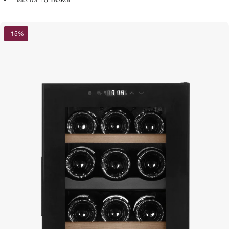
Plats för 18 flaskor
-
15
%