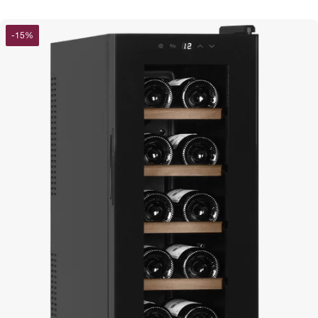
-
15
%