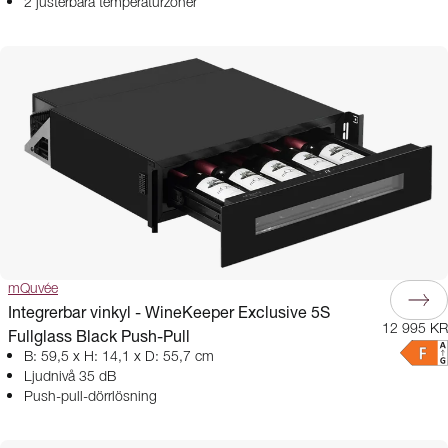
2 justerbara temperaturzoner
mQuvée
Integrerbar vinkyl - WineKeeper Exclusive 5S
12 995 KR
Fullglass Black Push-Pull
B: 59,5 x H: 14,1 x D: 55,7 cm
Ljudnivå 35 dB
Push-pull-dörrlösning