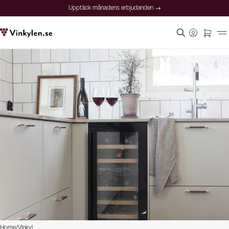
Upptäck månadens erbjudanden →
Home
/
Vinkyl