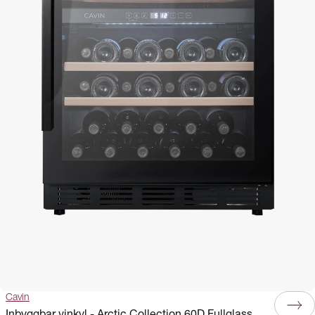
Cavin
Inbyggbar vinkyl - Arctic Collection 60D Fullglass