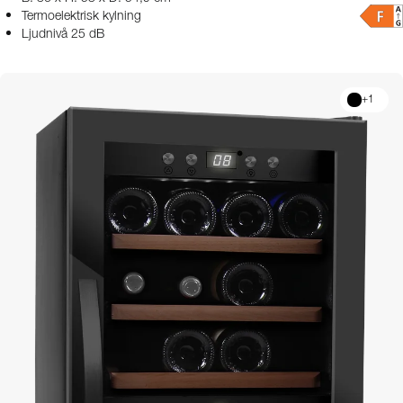
Termoelektrisk kylning
Ljudnivå 25 dB
+
1