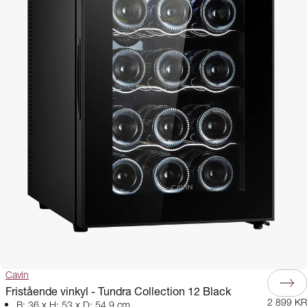
Cavin
Fristående vinkyl - Tundra Collection 12 Black
2 899 KR
B: 36 x H: 53 x D: 54,9 cm