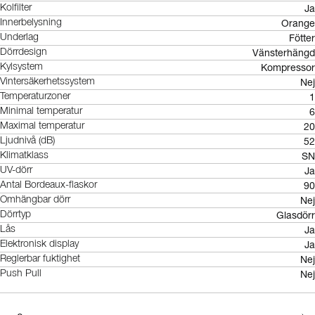
Ja
Kolfilter
Orange
Innerbelysning
Fötter
Underlag
Vänsterhängd
Dörrdesign
Kompressor
Kylsystem
Nej
Vintersäkerhetssystem
1
Temperaturzoner
6
Minimal temperatur
20
Maximal temperatur
52
Ljudnivå (dB)
SN
Klimatklass
Ja
UV-dörr
90
Antal Bordeaux-flaskor
Nej
Omhängbar dörr
Glasdörr
Dörrtyp
Ja
Lås
Ja
Elektronisk display
Nej
Reglerbar fuktighet
Nej
Push Pull