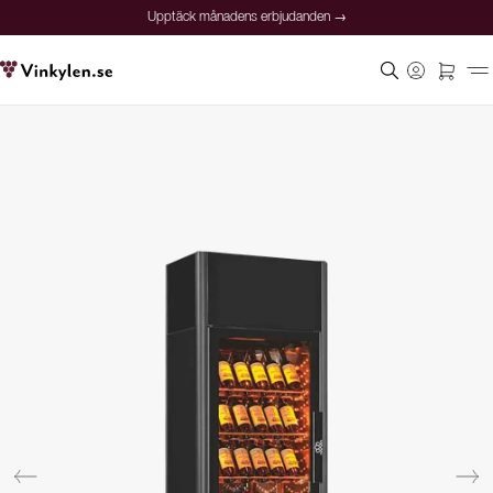
Upptäck månadens erbjudanden →