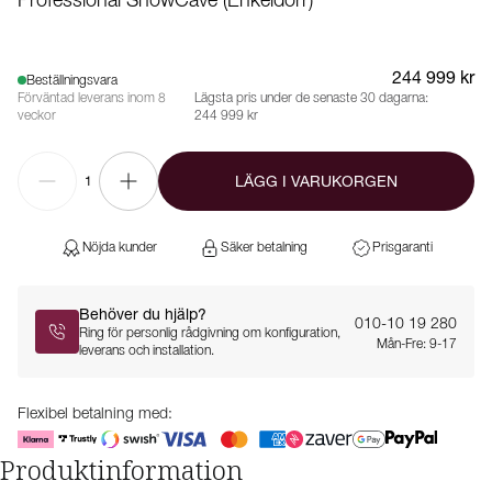
Professional ShowCave (Enkeldörr)
244 999 kr
Beställningsvara
Förväntad leverans inom 8
Lägsta pris under de senaste 30 dagarna:
veckor
244 999 kr
LÄGG I VARUKORGEN
1
Nöjda kunder
Säker betalning
Prisgaranti
Behöver du hjälp?
010-10 19 280
Ring för personlig rådgivning om konfiguration,
Mån-Fre: 9-17
leverans och installation.
Flexibel betalning med:
Produktinformation