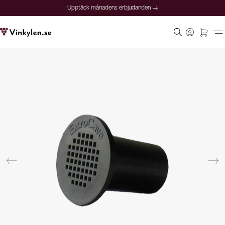
Upptäck månadens erbjudanden →