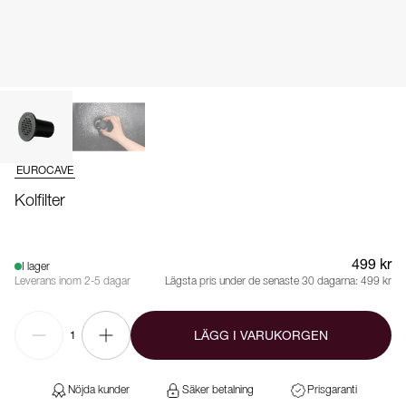
EUROCAVE
Kolfilter
499 kr
I lager
Leverans inom 2-5 dagar
Lägsta pris under de senaste 30 dagarna:
499 kr
LÄGG I VARUKORGEN
1
Nöjda kunder
Säker betalning
Prisgaranti