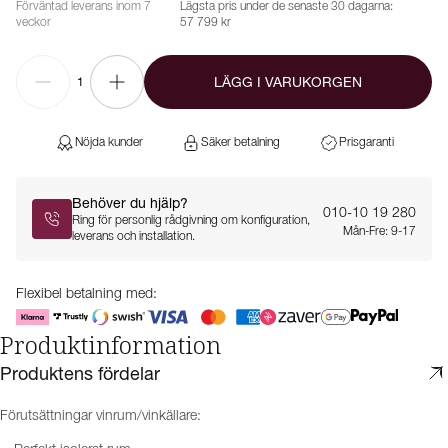
Förväntad leverans inom 7
Lägsta pris under de senaste 30 dagarna:
veckor
57 799 kr
LÄGG I VARUKORGEN
1
Nöjda kunder
Säker betalning
Prisgaranti
Behöver du hjälp?
010-10 19 280
Ring för personlig rådgivning om konfiguration,
Mån-Fre: 9-17
leverans och installation.
Flexibel betalning med:
Produktinformation
Produktens fördelar
Förutsättningar vinrum/vinkällare: