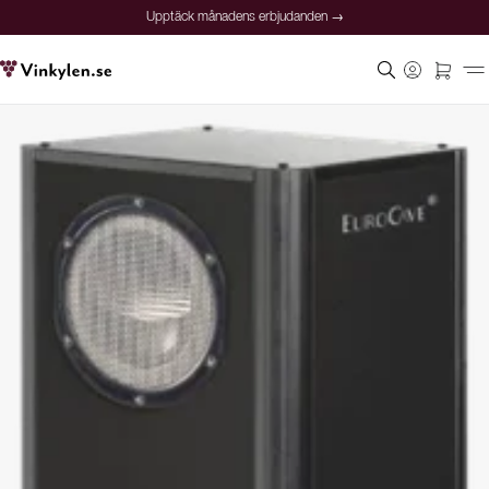
Upptäck månadens erbjudanden →