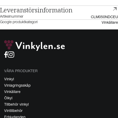
Leveranstörsinformation
CLM050NDCEU
Artikelnummer
Vinkällare
Google produktkategori
VÅRA PRODUKTER
Vinkyl
Vinlagringsskåp
Vinkällare
Ölkyl
Tillbehör vinkyl
Vintillbehör
Erbjudanden