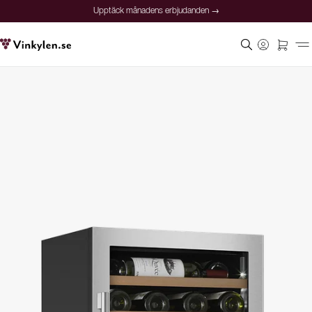
Upptäck månadens erbjudanden →