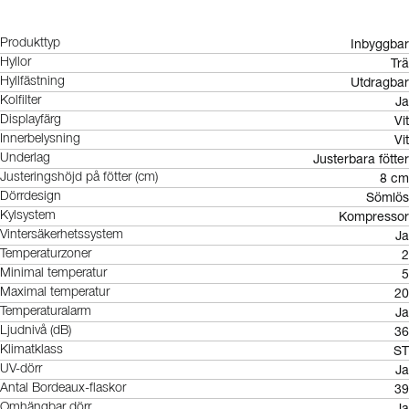
Inbyggbar
Produkttyp
Trä
Hyllor
Utdragbar
Hyllfästning
Ja
Kolfilter
Vit
Displayfärg
Vit
Innerbelysning
Justerbara fötter
Underlag
8 cm
Justeringshöjd på fötter (cm)
Sömlös
Dörrdesign
Kompressor
Kylsystem
Ja
Vintersäkerhetssystem
2
Temperaturzoner
5
Minimal temperatur
20
Maximal temperatur
Ja
Temperaturalarm
36
Ljudnivå (dB)
ST
Klimatklass
Ja
UV-dörr
39
Antal Bordeaux-flaskor
Ja
Omhängbar dörr