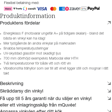
Flexibel betalning med:
Produktinformation
Produktens fördelar
Energiklass F (motsvarar ungefär A+ på tidigare skalan) - bland det
bästa en vinkyl kan ha idag!
Mer tystgående än andra vinkylar på marknaden
Snabba temperaturjusteringar
UV-skyddad glasdörr mot skadligt ljus
700 mm dörrhöjd exempelvis Marbodal eller HTH
Två temperaturzoner för både vitt och rött vin
Vibrationsfria trähyllor som ser till att vinet ligger still och mognar i rätt
takt
Beskrivning
Skräddarsy din vinkyl
Få upp till 5 års garanti när du väljer en vinkyl
eller ett vinlagringsskåp från mQuvée!
Anpassa vinkylen efter ditt kök