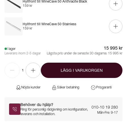
Hyllfront till WineCave 50 Anthracite Black
159 kr
Hyllfront till WineCave 50 Stainless
159 kr
15 995 kr
I lager
Leverans inom 2-5 dagar
Lägsta pris under de senaste 30 dagarna:
15 995 kr
LÄGG I VARUKORGEN
1
Nöjda kunder
Säker betalning
Prisgaranti
Behöver du hjälp?
010-10 19 280
Ring för personlig rådgivning om konfiguration,
Mån-Fre: 9-17
leverans och installation.