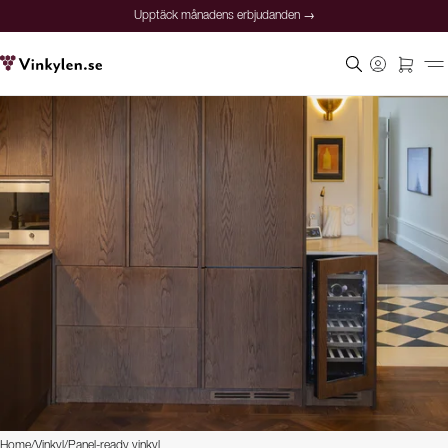
Upptäck månadens erbjudanden →
Home
/
Vinkyl
/
Panel-ready vinkyl