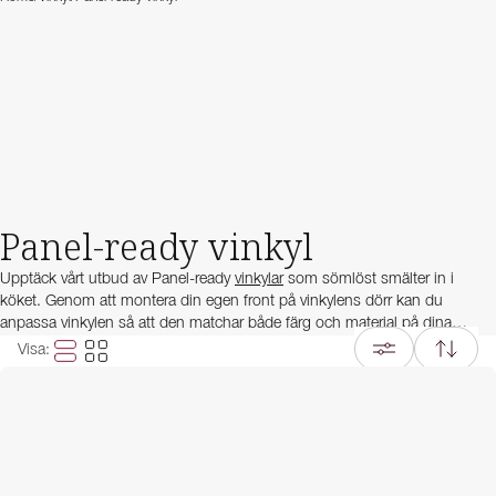
Panel-ready vinkyl
Upptäck vårt utbud av Panel-ready
vinkylar
som sömlöst smälter in i
köket. Genom att montera din egen front på vinkylens dörr kan du
anpassa vinkylen så att den matchar både färg och material på dina
köksluckor och skapar en harmonisk och enhetlig kökslösning.
Visa
:
En Panel-ready vinkyl är ett självklart val för vinälskaren som ställer höga
krav på både estetik och funktion. Utöver en stilren design erbjuder dessa
vinkylar avancerad kylteknik som garanterar bästa möjliga lagringsmiljö för
dina viner. På så sätt kan du alltid njuta av dina favoritviner i perfekt
temperatur – utan att kompromissa med kökets design.